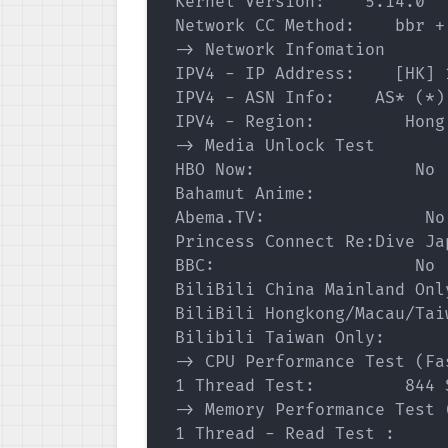
 Kernel Version:    5.14.0

 Network CC Method:    bbr + 
 -> Network Infomation

 IPV4 - IP Address:    [HK] 
 IPV4 - ASN Info:    AS* (*)

 IPV4 - Region:         Hong 
 -> Media Unlock Test 

 HBO Now:                No

 Bahamut Anime:              
 Abema.TV:                No

 Princess Connect Re:Dive Jap
 BBC:                    No

 BiliBili China Mainland Only
 BiliBili Hongkong/Macau/Taiw
 Bilibili Taiwan Only:       
 -> CPU Performance Test (Fa
 1 Thread Test:         844 S
 -> Memory Performance Test 
 1 Thread - Read Test :     