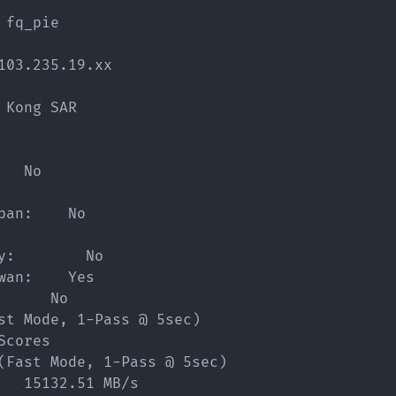
fq_pie

103.235.19.xx

Kong SAR 

  No

an:    No

:        No

an:    Yes

     No

st Mode, 1-Pass @ 5sec)

cores

(Fast Mode, 1-Pass @ 5sec)

   15132.51 MB/s
