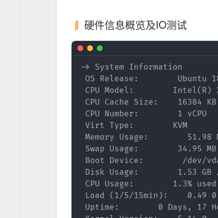
硬件信息概览及IO测试
-> System Information

 OS Release:        Ubuntu 1
 CPU Model:        Intel(R) 
 CPU Cache Size:    16384 KB

 CPU Number:        1 vCPU

 Virt Type:        KVM

 Memory Usage:        51.98 
 Swap Usage:        34.95 MB 
 Boot Device:        /dev/vda
 Disk Usage:        1.53 GB /
 CPU Usage:        1.3% used
 Load (1/5/15min):    0.49 0.
 Uptime:        0 Days, 17 H