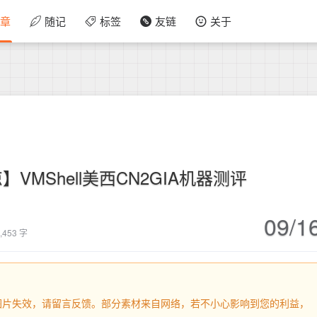
章
随记
标签
友链
关于
】VMShell美西CN2GIA机器测评
09/1
,453 字
内容或图片失效，请留言反馈。部分素材来自网络，若不小心影响到您的利益，