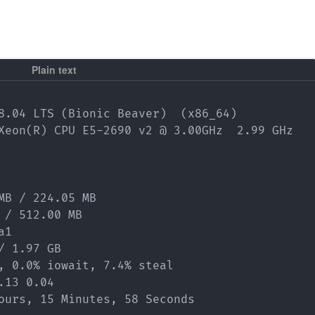
8.04 LTS (Bionic Beaver)  (x86_64)

Xeon(R) CPU E5-2690 v2 @ 3.00GHz  2.99 GHz

MB / 224.05 MB

/ 512.00 MB

1

 1.97 GB

, 0.0% iowait, 7.4% steal

13 0.04 

ours, 15 Minutes, 58 Seconds
