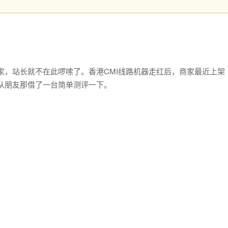
家，站长就不在此啰嗦了。香港CMI线路机器走红后，商家最近上架
长又从朋友那借了一台简单测评一下。