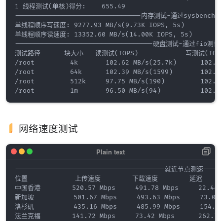
1 线程测试(单核)得分:    655.49

--------------------------------内存测试-通过sysbench测试
单线程顺序写速度: 9277.93 MB/s(9.73K IOPS, 5s)

单线程顺序读速度: 13352.60 MB/s(14.00K IOPS, 5s)

-----------------------------------硬盘测试-通过fio测试--
测试路径      块大小   读测试(IOPS)            写测试(IOPS)
/root         4k       102.62 MB/s(25.7k)      102.8
/root         64k      102.39 MB/s(1599)       102.9
/root         512k     97.75 MB/s(190)         102.9
网络速度测试
--------------------------------------就近节点测速------
位置            上传速度        下载速度        延迟     
中国香港        520.57 Mbps     491.78 Mbps     22.44 m
新加坡          501.67 Mbps     493.63 Mbps     73.03 
洛杉矶          435.16 Mbps     485.99 Mbps     154.85
法兰克福        141.72 Mbps     73.42 Mbps      262.78 