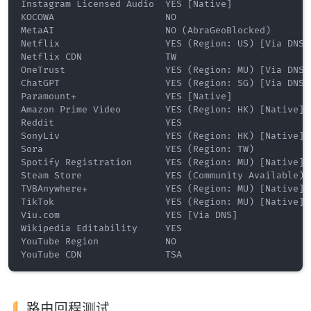
Instagram Licensed Audio  YES [Native]

KOCOWA                    NO

MetaAI                    NO (AbraGeoBlocked)

Netflix                   YES (Region: US) [Via DNS]

Netflix CDN               TW

OneTrust                  YES (Region: MU) [Via DNS]

ChatGPT                   YES (Region: SG) [Via DNS]

Paramount+                YES [Native]

Amazon Prime Video        YES (Region: HK) [Native]

Reddit                    YES

SonyLiv                   YES (Region: HK) [Native]

Sora                      YES (Region: TW)

Spotify Registration      YES (Region: MU) [Native]

Steam Store               YES (Community Available) (
TVBAnywhere+              YES (Region: MU) [Native]

TikTok                    YES (Region: MU) [Native]

Viu.com                   YES [Via DNS]

Wikipedia Editability     YES

YouTube Region            NO

路由回程测试