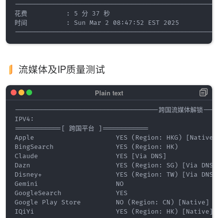
----------------------------------------------------
花费          : 5 分 37 秒

时间          : Sun Mar 2 08:47:52 EST 2025

流媒体及IP质量测试
-------------------------------------跨国流媒体解锁------
IPV4:

============[ 跨国平台 ]============

Apple                     YES (Region: HKG) [Native]

BingSearch                YES (Region: HK)

Claude                    YES [Via DNS]

Dazn                      YES (Region: SG) [Via DNS]

Disney+                   YES (Region: TW) [Via DNS]

Gemini                    NO

GoogleSearch              YES

Google Play Store         NO (Region: CN) [Native]

IQiYi                     YES (Region: HK) [Native]
