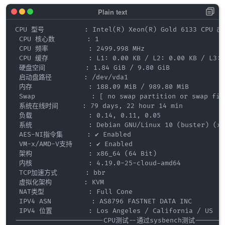
CPU 型号          : Intel(R) Xeon(R) Gold 6133 CPU @ 2
 CPU 核心数        : 1

 CPU 频率          : 2499.998 MHz

 CPU 缓存          : L1: 0.00 KB / L2: 0.00 KB / L3: 0
 硬盘空间          : 1.84 GiB / 9.80 GiB

 启动盘路径        : /dev/vda1

 内存              : 188.09 MiB / 989.80 MiB

 Swap              : [ no swap partition or swap file
 系统在线时间      : 79 days, 22 hour 14 min

 负载              : 0.14, 0.11, 0.05

 系统              : Debian GNU/Linux 10 (buster) (x86
 AES-NI指令集      : ✔ Enabled

 VM-x/AMD-V支持    : ✔ Enabled

 架构              : x86_64 (64 Bit)

 内核              : 4.19.0-25-cloud-amd64

 TCP加速方式       : bbr

 虚拟化架构        : KVM

 NAT类型           : Full Cone

 IPV4 ASN          : AS8796 FASTNET DATA INC

 IPV4 位置         : Los Angeles / California / US

----------------------CPU测试--通过sysbench测试---------