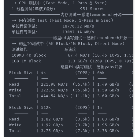
 -> CPU 测试中 (Fast Mode, 1-Pass @ 5sec)

 1 线程测试(单核)得分:          951 Scores

---------------------内存测试--感谢lemonbench开源--------
 -> 内存测试 Test (Fast Mode, 1-Pass @ 5sec)

 单线程读测试:          18770.32 MB/s

 单线程写测试:          13087.14 MB/s

------------------磁盘dd读写测试--感谢lemonbench开源------
 -> 磁盘IO测试中 (4K Block/1M Block, Direct Mode)

 测试操作               写速度                         
 100MB-4K Block         67.4 MB/s (16.45 IOPS, 1.56s
 1GB-1M Block           1.3 GB/s (1269 IOPS, 0.79s) 
---------------------磁盘fio读写测试--感谢yabs开源--------
Block Size | 4k            (IOPS) | 64k           (IO
  ------   | ---            ----  | ----           --
Read       | 221.98 MB/s  (55.4k) | 1.49 GB/s    (23.
Write      | 222.56 MB/s  (55.6k) | 1.50 GB/s    (23.
Total      | 444.54 MB/s (111.1k) | 3.00 GB/s    (46.
           |                      |                  
Block Size | 512k          (IOPS) | 1m            (IO
  ------   | ---            ----  | ----           --
Read       | 1.82 GB/s     (3.5k) | 1.83 GB/s     (1.
Write      | 1.92 GB/s     (3.7k) | 1.95 GB/s     (1.