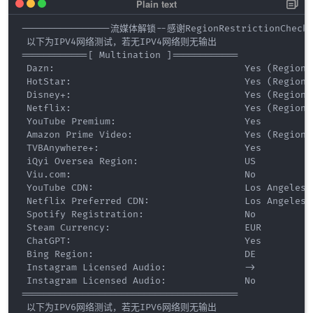
----------------流媒体解锁--感谢RegionRestrictionCheck开
 以下为IPV4网络测试，若无IPV4网络则无输出

============[ Multination ]============

 Dazn:                                  Yes (Region: 
 HotStar:                               Yes (Region: 
 Disney+:                               Yes (Region: 
 Netflix:                               Yes (Region: 
 YouTube Premium:                       Yes

 Amazon Prime Video:                    Yes (Region: 
 TVBAnywhere+:                          Yes

 iQyi Oversea Region:                   US

 Viu.com:                               No

 YouTube CDN:                           Los Angeles, 
 Netflix Preferred CDN:                 Los Angeles, 
 Spotify Registration:                  No

 Steam Currency:                        EUR

 ChatGPT:                               Yes

 Bing Region:                           DE

 Instagram Licensed Audio:              ->

 Instagram Licensed Audio:              No

=======================================

 以下为IPV6网络测试，若无IPV6网络则无输出
