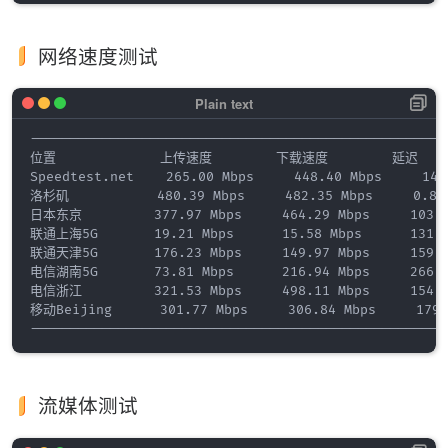
网络速度测试
----------------------------------------------------
位置             上传速度        下载速度        延迟   
Speedtest.net    265.00 Mbps     448.40 Mbps     149.
洛杉矶           480.39 Mbps     482.35 Mbps     0.84 
日本东京         377.97 Mbps     464.29 Mbps     103.8
联通上海5G       19.21 Mbps      15.58 Mbps      131.4
联通天津5G       176.23 Mbps     149.97 Mbps     159.9
电信湖南5G       73.81 Mbps      216.94 Mbps     266.6
电信浙江         321.53 Mbps     498.11 Mbps     154.2
移动Beijing      301.77 Mbps     306.84 Mbps     179.2
流媒体测试